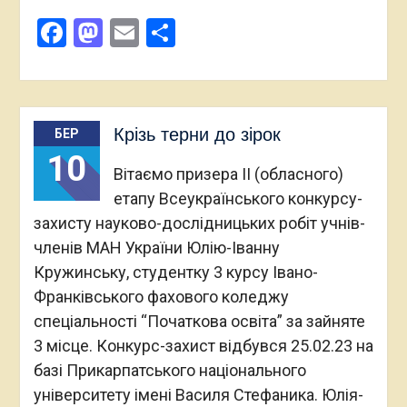
Facebook
Mastodon
Email
Поділитися
Крізь терни до зірок
БЕР
10
Вітаємо призера II (обласного)
етапу Всеукраїнського конкурсу-
захисту науково-дослідницьких робіт учнів-
членів МАН України Юлію-Іванну
Кружинську, студентку 3 курсу Івано-
Франківського фахового коледжу
спеціальності “Початкова освіта” за зайняте
3 місце. Конкурс-захист відбувся 25.02.23 на
базі Прикарпатського національного
університету імені Василя Стефаника. Юлія-