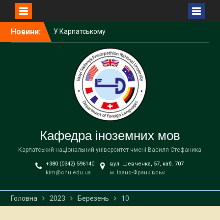
Перейти
У Карпатському
Новини:
до
університеті відбулася
вмісту
зустріч з учасниками
«Залізної зміни»
Вступна кампанія 2026:
Старт прийому заявок та
важливі дати
Лекція професора
Варшавського
університету,
Кафедра іноземних мов
Надзвичайного і
Повноважного Посла
Карпатський національний університет чмені Василя Стефаника
Генрика Літвіна
+380 (0342) 596140
вул. Шевченка, 57, каб. 707
kim@cnu.edu.ua
м. Івано-Франківськ
Головна
2023
Березень
10